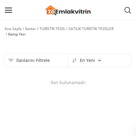
Ana Sayfa
İlanlar
TURİSTİK TESİS
SATILIK TURİSTİK TESİSLER
İlan
Kamp Yeri
Ekle
Ana menü
İlanlarını Filtrele
En Yeni
Kategoriler
İlan bulunamadı!
Ana Sayfa
Favorilerim
BLOG
İLETİŞİM