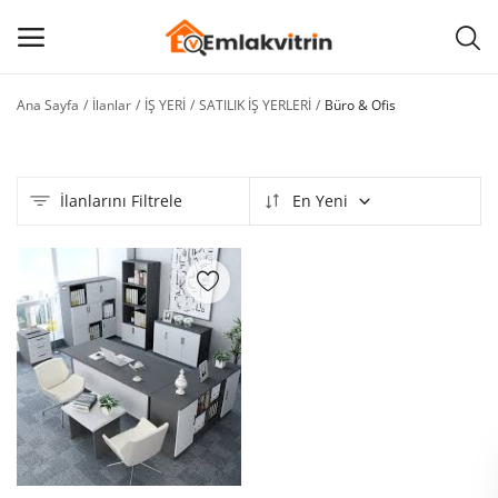
Ana Sayfa
İlanlar
İŞ YERİ
SATILIK İŞ YERLERİ
Büro & Ofis
İlan
Ekle
İlanlarını Filtrele
En Yeni
Ana menü
Kategoriler
Ana Sayfa
Favorilerim
BLOG
İLETİŞİM