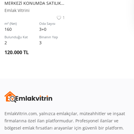
MERKEZİ KONUMDA SATILIK OFİS VE BÜRO
Giriş
Emlak Vitrini
1
Üye Ol
m² (Net)
Oda Sayısı
160
3+0
Emlak Konumu
Bulunduğu Kat
Binanın Yaşı
2
3
Türkçe
120.000 TL
EmlakVitrin.com, yalnızca emlakçılar, müteahhitler ve inşaat
firmalarına özel ilan platformudur. Profesyonel ilanlar ve
bölgesel emlak fırsatları arayanlar için güvenli bir platform.