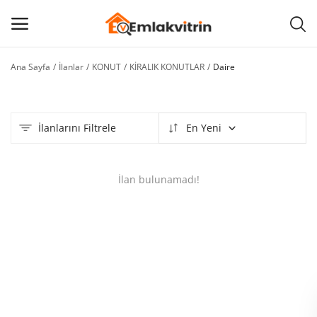
Ana Sayfa
İlanlar
KONUT
KİRALIK KONUTLAR
Daire
İlan
Ekle
İlanlarını Filtrele
En Yeni
Ana menü
Kategoriler
İlan bulunamadı!
Ana Sayfa
Favorilerim
BLOG
İLETİŞİM