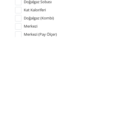
Doğalgaz Sobası
Kat Kaloriferi
Doğalgaz (Kombi)
Merkezi
Merkezi (Pay Ölçer)
Yerden Isıtma
Jeotermal
Tapu Durumu
Klima
Fancoil Ünitesi
Kat Mülkiyetli
Güneş Enerjisi
Kat İrtifaklı
VRV
Hisseli Tapu
Isı Pompası
Müstakil Tapulu
Arsa Tapulu
Kooperatif Hisseli Tapu
Yurt Dışı Tapulu
Tapu Kaydı Yok