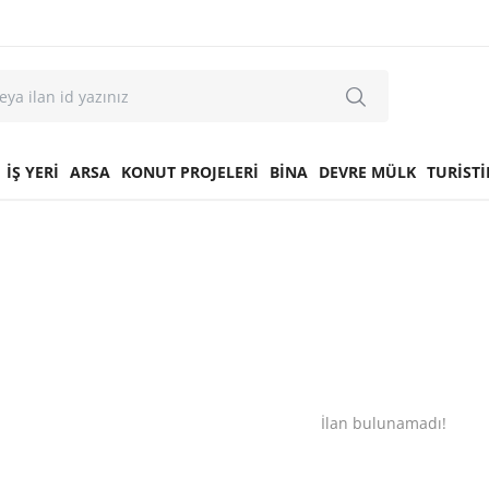
İŞ YERİ
ARSA
KONUT PROJELERİ
BİNA
DEVRE MÜLK
TURİSTİ
İlan bulunamadı!