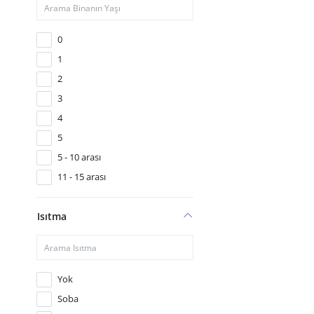
0
1
2
3
4
5
5 - 10 arası
11 - 15 arası
16 - 20 arası
Isıtma
21 - 25 arası
26 - 30 arası
30
Yok
Soba