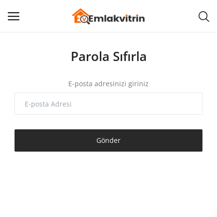
İlan
Parola Sıfırla
Ekle
E-posta adresinizi giriniz
Ana menü
Kategoriler
Gönder
Ana Sayfa
Favorilerim
BLOG
İLETİŞİM