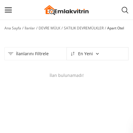
Ana Sayfa
İlanlar
DEVRE MÜLK
SATILIK DEVREMÜLKLER
Apart Otel
İlan
Ekle
İlanlarını Filtrele
En Yeni
Ana menü
Kategoriler
İlan bulunamadı!
Ana Sayfa
Favorilerim
BLOG
İLETİŞİM