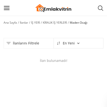
Ana Sayfa
İlanlar
İŞ YERİ
KİRALIK İŞ YERLERİ
Maden Ocağı
İlan
Ekle
İlanlarını Filtrele
En Yeni
Ana menü
Kategoriler
İlan bulunamadı!
Ana Sayfa
Favorilerim
BLOG
İLETİŞİM