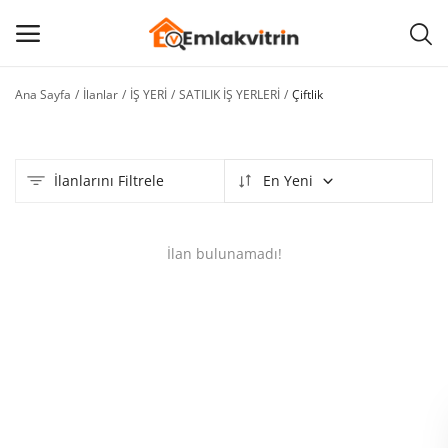
Ana Sayfa
İlanlar
İŞ YERİ
SATILIK İŞ YERLERİ
Çiftlik
İlan
Ekle
İlanlarını Filtrele
En Yeni
Ana menü
Kategoriler
İlan bulunamadı!
Ana Sayfa
Favorilerim
BLOG
İLETİŞİM