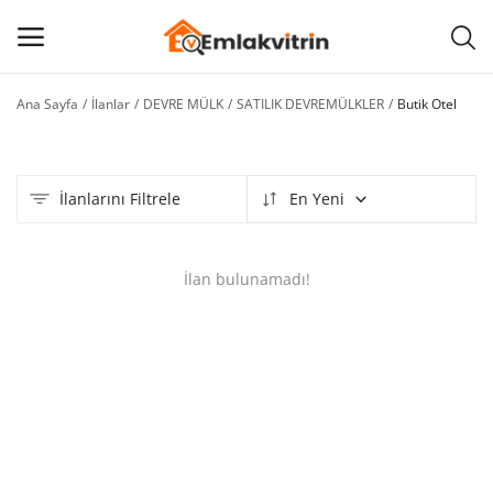
Ana Sayfa
İlanlar
DEVRE MÜLK
SATILIK DEVREMÜLKLER
Butik Otel
İlan
Ekle
İlanlarını Filtrele
En Yeni
Ana menü
Kategoriler
İlan bulunamadı!
Ana Sayfa
Favorilerim
BLOG
İLETİŞİM