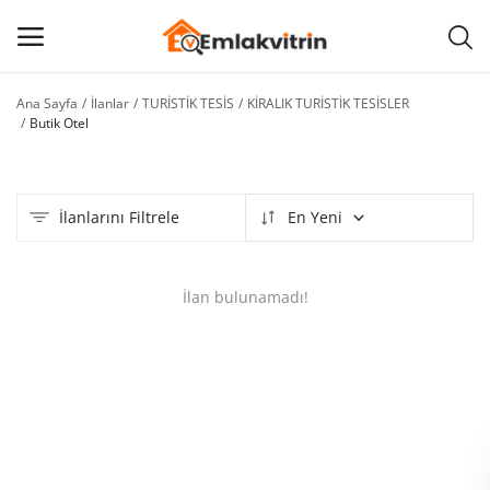
Ana Sayfa
İlanlar
TURİSTİK TESİS
KİRALIK TURİSTİK TESİSLER
İlan
Butik Otel
Ekle
Ana menü
İlanlarını Filtrele
En Yeni
Kategoriler
İlan bulunamadı!
Ana Sayfa
Favorilerim
BLOG
İLETİŞİM